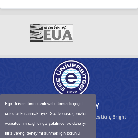
EGE UNIVERSITY
Ege Üniversitesi olarak websitemizde çeşitli
çerezler kullanmaktayız. Söz konusu çerezler
Peaceful University, High Quality Education, Bright
Future
websitesinin sağlıklı çalışabilmesi ve daha iyi
bir ziyaretçi deneyimi sunmak için zorunlu